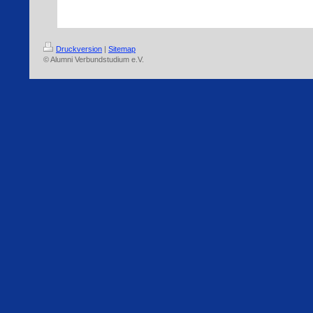
Druckversion
|
Sitemap
© Alumni Verbundstudium e.V.