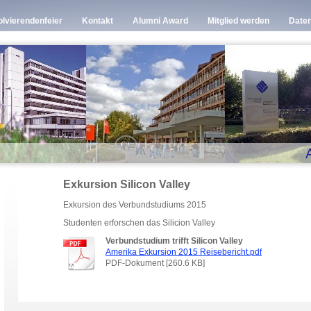
lvierendenfeier
Kontakt
Alumni Award
Mitglied werden
Date
Exkursion Silicon Valley
Exkursion des Verbundstudiums 2015
Studenten erforschen das Silicion Valley
Verbundstudium trifft Silicon Valley
Amerika Exkursion 2015 Reisebericht.pdf
PDF-Dokument [260.6 KB]