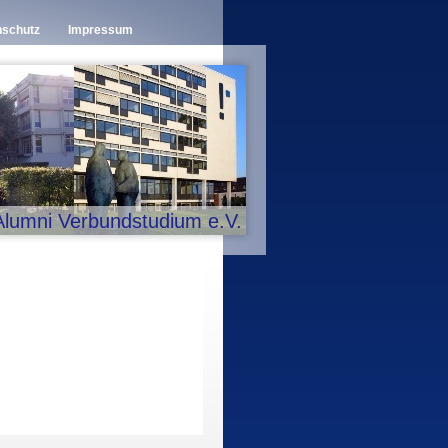
nschutz
Impressum
Alumni Verbundstudium e.V.