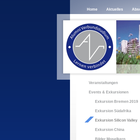
Home
Aktuelles
Abso
Veranstaltungen
Events & Exkursionen
Exkursion Bremen 2019
Exkursion Südafrika
Exkursion Silicon Valley
Exkursion China
Bilder Moselkern