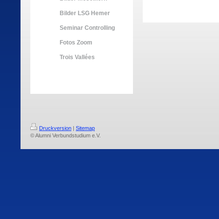
Bilder LSG Hemer
Seminar Controlling
Fotos Zoom
Trois Vallées
Druckversion
|
Sitemap
© Alumni Verbundstudium e.V.