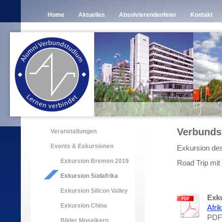
Home
Aktuelles
Absolvierendenfeier
Kontakt
Verbundst
Veranstaltungen
Events & Exkursionen
Exkursion de
Exkursion Bremen 2019
Road Trip mit
Exkursion Südafrika
Exkursion Silicon Valley
Exku
Exkursion China
Afri
PDF
Bilder Moselkern